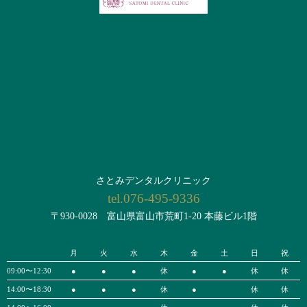
さとみデンタルクリニック
tel.076-495-9336
〒930-0028 富山県富山市荒町1-20 本藤ビル1階
月
火
水
木
金
土
日
祝
09:00〜12:30
●
●
●
休
●
●
休
休
14:00〜18:30
●
●
●
休
●
休
休