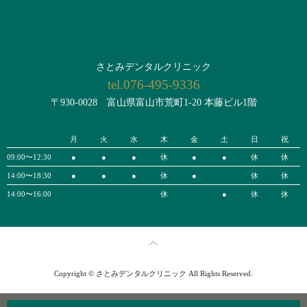
さとみデンタルクリニック
tel.076-495-9336
〒930-0028 富山県富山市荒町1-20 本藤ビル1階
月
火
水
木
金
土
日
祝
09:00〜12:30
●
●
●
休
●
●
休
休
14:00〜18:30
●
●
●
休
●
休
休
14:00〜16:00
休
●
休
休
Copyright © さとみデンタルクリニック All Rights Reserved.